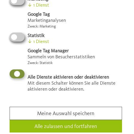
↓
1
Dienst
Google Tag
Die Agentur
Marketinganalysen
Zweck
:
Marketing
Statistik
↓
1
Dienst
Google Tag Manager
Mit der Gründung der
Sammeln von Besucherstatistiken
Klimaschutzagentur Mannheim wurde
Zweck
:
Statistik
der erste strukturelle Baustein der
Alle Dienste aktivieren oder deaktivieren
Klimaschutzkonzeption 2020 der Stadt
Mit diesem Schalter können Sie alle Dienste
aktivieren oder deaktivieren.
Mannheim umgesetzt. Damit war das
Fundament der erfolgreichen Arbeit der
gemeinnützigen Agentur am 06. April
Meine Auswahl speichern
2009 gelegt und als Gesellschaftszweck
Alle zulassen und fortfahren
die Bewusstseinsstärkung für den