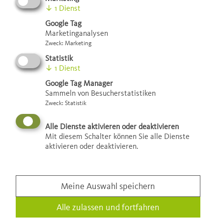
auch in die Tat umzusetzen. Denn es gibt
↓
1
Dienst
eine Vielfalt von Fördermitteln, als
Google Tag
Marketinganalysen
Zuschüsse und zinsgünstige Darlehen.
Zweck
:
Marketing
Diese Töpfe zu finden und den
Statistik
↓
1
Dienst
Förderschatz zu heben, ist für Laien
Google Tag Manager
keine einfache Aufgabe.
Sammeln von Besucherstatistiken
Zweck
:
Statistik
Alle Dienste aktivieren oder deaktivieren
Mit diesem Schalter können Sie alle Dienste
Die Klimaschutzagentur hat den Durchblick und zeigt den
aktivieren oder deaktivieren.
Weg zu Bundes- und Landesförderung, zur Finanzspritze
aus Programmen der Stadt Mannheim und der
Klimaschutzagentur. Sparfüchse können so bei der
Agentur für das eigene Haus, den Verein, die
Meine Auswahl speichern
Kirchengemeinde oder das Unternehmen nach
Alle zulassen und fortfahren
zusätzlichen Geldern Ausschau halten.