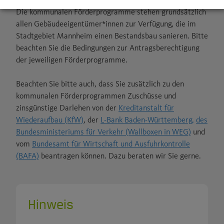
Die kommunalen Förderprogramme stehen grundsätzlich
allen Gebäudeeigentümer*innen zur Verfügung, die im
Stadtgebiet Mannheim einen Bestandsbau sanieren. Bitte
beachten Sie die Bedingungen zur Antragsberechtigung
der jeweiligen Förderprogramme.
Beachten Sie bitte auch, dass Sie zusätzlich zu den
kommunalen Förderprogrammen Zuschüsse und
zinsgünstige Darlehen von der
Kreditanstalt für
Wiederaufbau (KfW)
, der
L-Bank Baden-Württemberg,
des
Bundesministeriums für Verkehr (Wallboxen in WEG)
und
vom
Bundesamt für Wirtschaft und Ausfuhrkontrolle
(BAFA)
beantragen können. Dazu beraten wir Sie gerne.
Hinweis